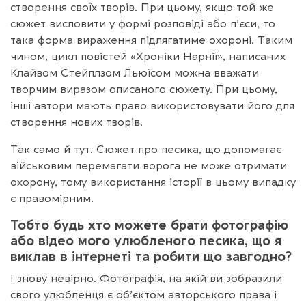
створення своїх творів. При цьому, якщо той же
сюжет висловити у формі розповіді або п’єси, то
така форма вираження підлягатиме охороні. Таким
чином, цикл повістей «Хроніки Нарнії», написаних
Клайвом Стейплзом Льюїсом можна вважати
творчим виразом описаного сюжету. При цьому,
інші автори мають право використовувати його для
створення нових творів.
Так само й тут. Сюжет про песика, що допомагає
військовим перемагати ворога не може отримати
охорону, тому використання історії в цьому випадку
є правомірним.
Тобто будь хто можете брати фотографію
або відео мого улюбленого песика, що я
виклав в інтернеті та робити що завгодно?
І знову невірно. Фотографія, на якій ви зобразили
свого улюбленця є об’єктом авторського права і