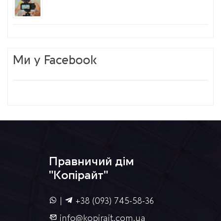
Ми у Facebook
Правничий дім
"Копірайт"
|
+38 (093) 745-58-36
info@kopirait.com.ua