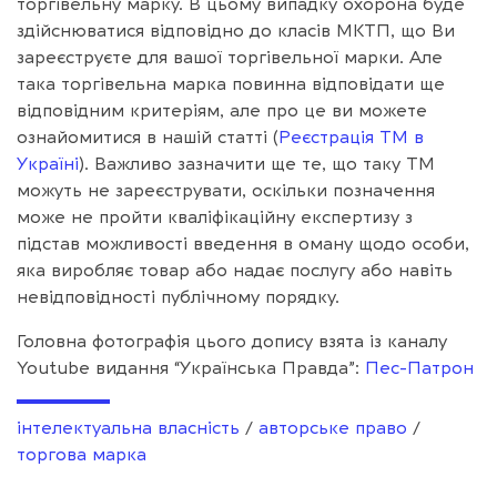
торгівельну марку. В цьому випадку охорона буде
здійснюватися відповідно до класів МКТП, що Ви
зареєструєте для вашої торгівельної марки. Але
така торгівельна марка повинна відповідати ще
відповідним критеріям, але про це ви можете
ознайомитися в нашій статті (
Реєстрація ТМ в
Україні
). Важливо зазначити ще те, що таку ТМ
можуть не зареєструвати, оскільки позначення
може не пройти кваліфікаційну експертизу з
підстав можливості введення в оману щодо особи,
яка виробляє товар або надає послугу або навіть
невідповідності публічному порядку.
Головна фотографія цього допису взята із каналу
Youtube видання “Українська Правда”:
Пес-Патрон
інтелектуальна власність
/
авторське право
/
торгова марка