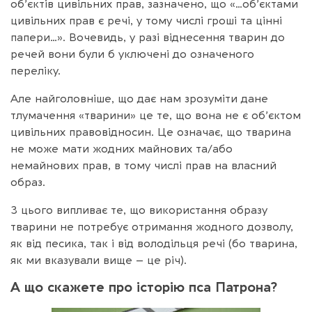
об’єктів цивільних прав, зазначено, що «…об’єктами
цивільних прав є речі, у тому числі гроші та цінні
папери…». Вочевидь, у разі віднесення тварин до
речей вони були б уключені до означеного
переліку.
Але найголовніше, що дає нам зрозуміти дане
тлумачення «тварини» це те, що вона не є об’єктом
цивільних правовідносин. Це означає, що тварина
не може мати жодних майнових та/або
немайнових прав, в тому числі прав на власний
образ.
З цього випливає те, що використання образу
тварини не потребує отримання жодного дозволу,
як від песика, так і від володільця речі (бо тварина,
як ми вказували вище – це річ).
А що скажете про історію пса Патрона?