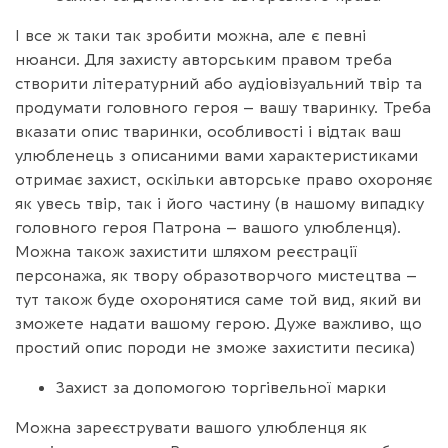
І все ж таки так зробити можна, але є певні
нюанси. Для захисту авторським правом треба
створити літературний або аудіовізуальний твір та
продумати головного героя – вашу тваринку. Треба
вказати опис тваринки, особливості і відтак ваш
улюбленець з описаними вами характеристиками
отримає захист, оскільки авторське право охороняє
як увесь твір, так і його частину (в нашому випадку
головного героя Патрона – вашого улюбленця).
Можна також захистити шляхом реєстрації
персонажа, як твору образотворчого мистецтва –
тут також буде охоронятися саме той вид, який ви
зможете надати вашому герою. Дуже важливо, що
простий опис породи не зможе захистити песика)
Захист за допомогою торгівельної марки
Можна зареєструвати вашого улюбленця як