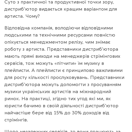
Суто з практичної та продуктивної точки зору,
дистриб’ютор видається кращим варіантом для
артиста. Чому?
Відповідна компанія, володіючи відповідними
людськими та технічними ресурсами повністю
опікується менеджментом релізу, чим знімає
роботу з артиста. Представники дистриб’ютора
мають прямі виходи на менеджерів стрімінгових
сервісів, тож можуть «пітчити» їм музику в
плейлисти. А плейлисти є принципово важливими
для росту кількості прослуховувань. Представники
дистриб’ютора можуть допомогти з просуванням
музики українських артистів на міжнародний
ринок. На практиці, згідно тих угод які ми, як
юристи бачимо в своїй діяльності дистриб’ютор
найчастіше бере від 15% до 30% доходів від
стрімінгів.
Щодо незалежних сервісів, то вони працюють за