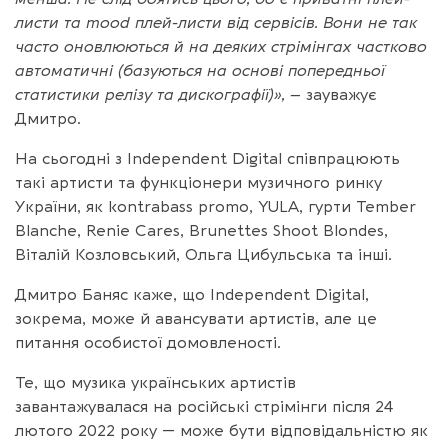
листи та mood плей-листи від сервісів. Вони не так
часто оновлюються й на деяких стрімінгах частково
автоматичні (базуються на основі попередньої
статистики релізу та дискографії)», –
зауважує
Дмитро.
На сьогодні з Independent Digital співпрацюють
такі артисти та функціонери музичного ринку
України, як kontrabass promo, YULA, гурти Tember
Blanche, Renie Cares, Brunettes Shoot Blondes,
Віталій Козловський, Ольга Цибульська та інші.
Дмитро Баняс каже, що Independent Digital,
зокрема, може й авансувати артистів, але це
питання особистої домовленості.
Те, що музика українських артистів
завантажувалася на російські стрімінги після 24
лютого 2022 року — може бути відповідальністю як