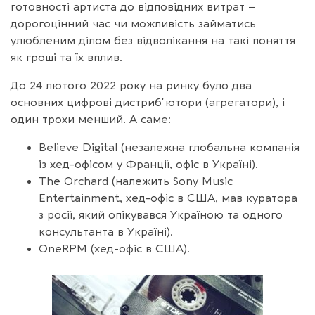
готовності артиста до відповідних витрат –
дорогоцінний час чи можливість займатись
улюбленим ділом без відволікання на такі поняття
як гроші та їх вплив.
До 24 лютого 2022 року на ринку було два
основних цифрові дистрибʼютори (агрегатори), і
один трохи менший. А саме:
Believe Digital (незалежна глобальна компанія
із хед-офісом у Франції, офіс в Україні).
The Orchard (належить Sony Music
Entertainment, хед-офіс в США, мав куратора
з росії, який опікувався Україною та одного
консультанта в Україні).
OneRPM (хед-офіс в США).