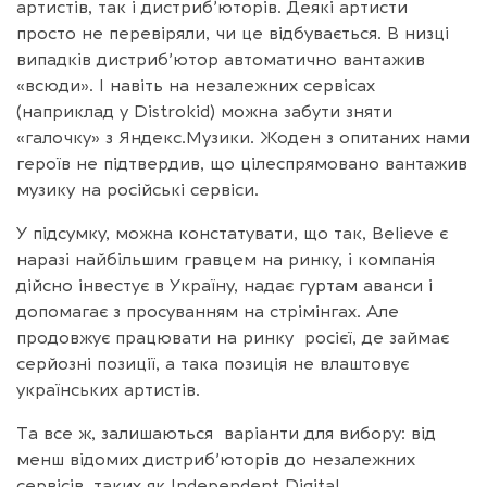
артистів, так і дистриб’юторів. Деякі артисти
просто не перевіряли, чи це відбувається. В низці
випадків дистриб’ютор автоматично вантажив
«всюди». І навіть на незалежних сервісах
(наприклад у Distrokid) можна забути зняти
«галочку» з Яндекс.Музики. Жоден з опитаних нами
героїв не підтвердив, що цілеспрямовано вантажив
музику на російські сервіси.
У підсумку, можна констатувати, що так, Believe є
наразі найбільшим гравцем на ринку, і компанія
дійсно інвестує в Україну, надає гуртам аванси і
допомагає з просуванням на стрімінгах. Але
продовжує працювати на ринку росієї, де займає
серйозні позиції, а така позиція не влаштовує
українських артистів.
Та все ж, залишаються варіанти для вибору: від
менш відомих дистриб’юторів до незалежних
сервісів, таких як Independent Digital.