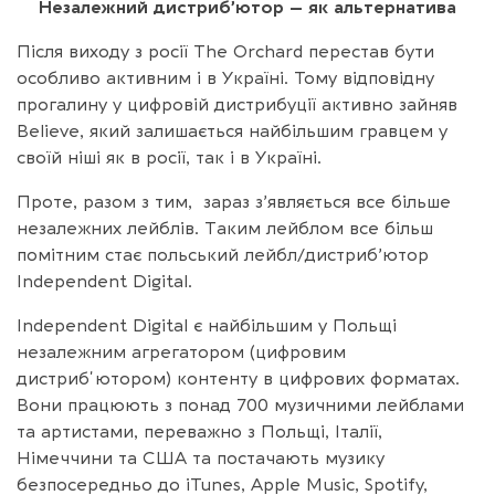
Незалежний дистриб’ютор – як альтернатива
Після виходу з росії The Orchard перестав бути
особливо активним і в Україні. Тому відповідну
прогалину у цифровій дистрибуції активно зайняв
Believe, який залишається найбільшим гравцем у
своїй ніші як в росії, так і в Україні.
Проте, разом з тим, зараз з’являється все більше
незалежних лейблів. Таким лейблом все більш
помітним стає польський лейбл/дистриб’ютор
Independent Digital.
Independent Digital є найбільшим у Польщі
незалежним агрегатором (цифровим
дистрибʼютором) контенту в цифрових форматах.
Вони працюють з понад 700 музичними лейблами
та артистами, переважно з Польщі, Італії,
Німеччини та США та постачають музику
безпосередньо до iTunes, Apple Music, Spotify,