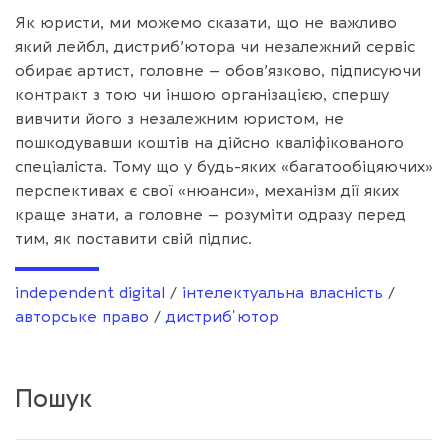
Як юристи, ми можемо сказати, що не важливо
який лейбл, дистриб’ютора чи незалежний сервіс
обирає артист, головне – обов’язково, підписуючи
контракт з тою чи іншою організацією, спершу
вивчити його з незалежним юристом, не
пошкодувавши коштів на дійсно кваліфікованого
спеціаліста. Тому що у будь-яких «багатообіцяючих»
перспективах є свої «нюанси», механізм дії яких
краще знати, а головне – розуміти одразу перед
тим, як поставити свій підпис.
independent digital
/
інтелектуальна власність
/
авторське право
/
дистрибʼютор
Пошук