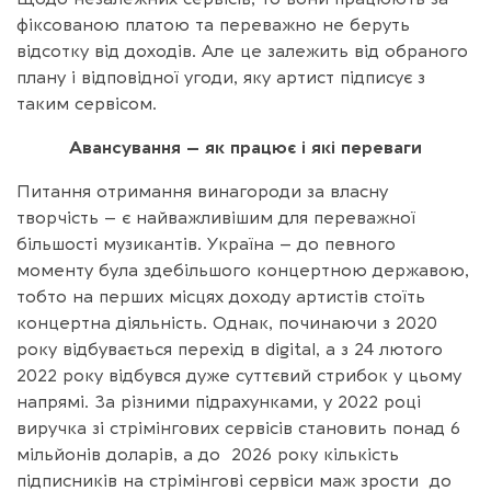
фіксованою платою та переважно не беруть
відсотку від доходів. Але це залежить від обраного
плану і відповідної угоди, яку артист підписує з
таким сервісом.
Авансування – як працює і які переваги
Питання отримання винагороди за власну
творчість – є найважливішим для переважної
більшості музикантів. Україна – до певного
моменту була здебільшого концертною державою,
тобто на перших місцях доходу артистів стоїть
концертна діяльність. Однак, починаючи з 2020
року відбувається перехід в digital, а з 24 лютого
2022 року відбувся дуже суттєвий стрибок у цьому
напрямі. За різними підрахунками, у 2022 році
виручка зі стрімінгових сервісів становить понад 6
мільйонів доларів, а до 2026 року кількість
підписників на стрімінгові сервіси маж зрости до