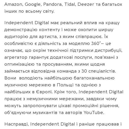
Amazon, Google, Pandora, Tidal, Deezer та багатьох
інших по всьому світу.
Independent Digital має реальний вплив на кращу
демонстрацію контенту і може охопити ширшу
аудиторію для артиста, з яким співпрацює. Їх
особливістю є діяльність за моделлю 360˚ – це
означає, що окрім технічної підтримки дистрибуції,
агрегатор гарантує додаткові послуги, пов’язані з
оптимізацією та просуванням, якими щодня
займається відповідна команда з 30 спеціалістів.
Вони володіють найбільшою багатоканальною
музичною мережею в Польщі та однією з
найбільших в Європі. Крім того, Independent Digital
працює з немузичними мережами, завдяки чому
можуть запропонувати цікаві промоційні рішення,
об’єднуючи музикантів та авторів YouTube.
Насправді, Independent Digital і раніше працював і