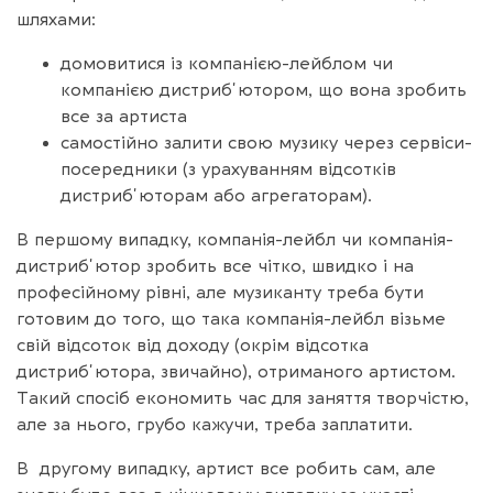
шляхами:
домовитися із компанією-лейблом чи
компанією дистрибʼютором, що вона зробить
все за артиста
самостійно залити свою музику через сервіси-
посередники (з урахуванням відсотків
дистрибʼюторам або агрегаторам).
В першому випадку, компанія-лейбл чи компанія-
дистрибʼютор зробить все чітко, швидко і на
професійному рівні, але музиканту треба бути
готовим до того, що така компанія-лейбл візьме
свій відсоток від доходу (окрім відсотка
дистрибʼютора, звичайно), отриманого артистом.
Такий спосіб економить час для заняття творчістю,
але за нього, грубо кажучи, треба заплатити.
В другому випадку, артист все робить сам, але