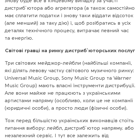
знову буде все в кінцевому випадку за участі
дистрибʼютора або агрегатора (а також самостійно
має сплатити податки і знову таки віддати відсоток
(але менший) за таку дію) і, щоб розібратись в усіх
деталях технічного процесу, витрачає певний час
та енергію.
Світові гравці на ринку дистрибʼюторських послуг
Три світових мейджор-лейбли (найбільші компанії,
які ділять левову частку світового музичного ринку:
Universal Music Group, Sony Music Group та Warner
Music Group) мають власні інструменти дистрибуції.
Але вони майже не працюють з українськими
артистами напряму (особливо, коли це не компанії
(юридичні особи), а просто люди (фізичні особи).
Тож перед більшістю українських виконавців стоїть
питання вибору: лейбл, дистрибʼютор напряму. або
незалежний сервіс. І тут все залежить від