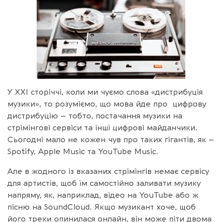
У XXI сторіччі, коли ми чуємо слова «дистрибуція
музики», то розуміємо, що мова йде про цифрову
дистрибуцію – тобто, постачання музики на
стрімінгові сервіси та інші цифрові майданчики.
Сьогодні мало не кожен чув про таких гігантів, як –
Spotify, Apple Music та YouTube Music.
Але в жодного із вказаних стрімінгів немає сервісу
для артистів, щоб їм самостійно заливати музику
напряму, як, наприклад, відео на YouTube або ж
пісню на SoundCloud. Якщо музикант хоче, щоб
його треки опинилася онлайн, він може піти двома