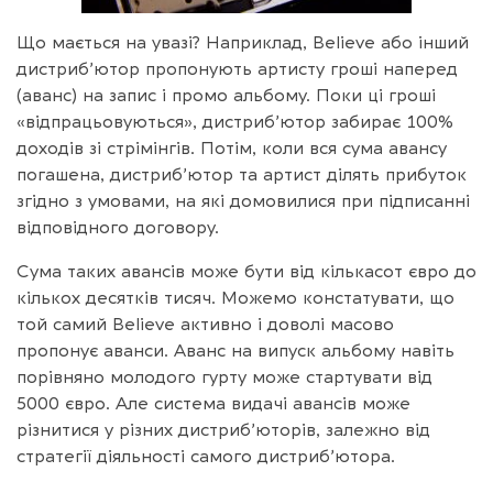
Що мається на увазі? Наприклад, Believe або інший
дистриб’ютор пропонують артисту гроші наперед
(аванс) на запис і промо альбому. Поки ці гроші
«відпрацьовуються», дистриб’ютор забирає 100%
доходів зі стрімінгів. Потім, коли вся сума авансу
погашена, дистриб’ютор та артист ділять прибуток
згідно з умовами, на які домовилися при підписанні
відповідного договору.
Сума таких авансів може бути від кількасот євро до
кількох десятків тисяч. Можемо констатувати, що
той самий Believe активно і доволі масово
пропонує аванси. Аванс на випуск альбому навіть
порівняно молодого гурту може стартувати від
5000 євро. Але система видачі авансів може
різнитися у різних дистриб’юторів, залежно від
стратегії діяльності самого дистриб’ютора.