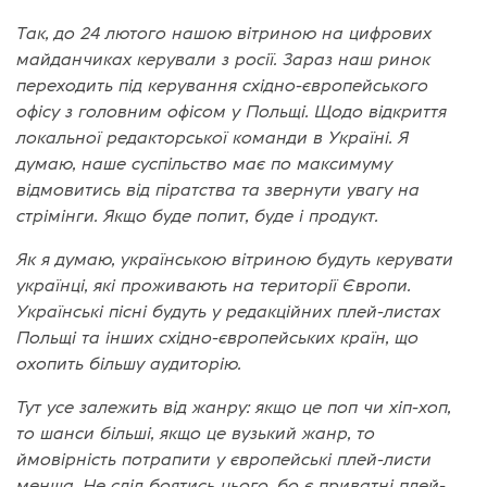
Так, до 24 лютого нашою вітриною на цифрових
майданчиках керували з росії. Зараз наш ринок
переходить під керування східно-європейського
офісу з головним офісом у Польщі. Щодо відкриття
локальної редакторської команди в Україні. Я
думаю, наше суспільство має по максимуму
відмовитись від піратства та звернути увагу на
стрімінги. Якщо буде попит, буде і продукт.
Як я думаю, українською вітриною будуть керувати
українці, які проживають на території Європи.
Українські пісні будуть у редакційних плей-листах
Польщі та інших східно-європейських країн, що
охопить більшу аудиторію.
Тут усе залежить від жанру: якщо це поп чи хіп-хоп,
то шанси більші, якщо це вузький жанр, то
ймовірність потрапити у європейські плей-листи
менша. Не слід боятись цього, бо є приватні плей-