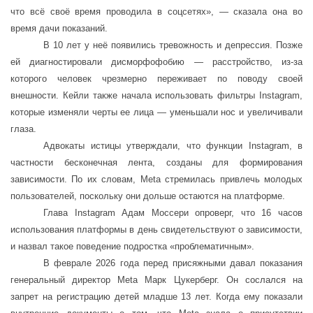
что всё своё время проводила в соцсетях», — сказала она во
время дачи показаний.
В 10 лет у неё появились тревожность и депрессия. Позже
ей диагностировали дисморфофобию — расстройство, из-за
которого человек чрезмерно переживает по поводу своей
внешности. Кейли также начала использовать фильтры Instagram,
которые изменяли черты ее лица — уменьшали нос и увеличивали
глаза.
Адвокаты истицы утверждали, что функции Instagram, в
частности бесконечная лента, созданы для формирования
зависимости. По их словам, Meta стремилась привлечь молодых
пользователей, поскольку они дольше остаются на платформе.
Глава Instagram Адам Моссери опроверг, что 16 часов
использования платформы в день свидетельствуют о зависимости,
и назвал такое поведение подростка «проблематичным».
В феврале 2026 года перед присяжными давал показания
генеральный директор Meta Марк Цукерберг. Он сослался на
запрет на регистрацию детей младше 13 лет. Когда ему показали