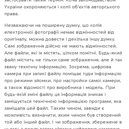
України охороняються і копії об’єктів авторського
права.
Незважаючи на поширену думку, що копія
електронної фотографії немає відмінностей від
оригіналу, можна довести і декілька іншу думку.
Самі зображення дійсно не мають відмінностей.
Але файли, які їх містять, цілком помітні. Будь-який
файл містить не тільки саме зображення, але й так
звану технічну інформацію. Зокрема, цифрова
камера при записі файлу поміщає туди інформацію
про режими зйомки, про настройки самої камери,
а також відомості про виробника і модель. При
будь-якій зміні файлу ця інформація зникає і
заміщується технічною інформацією програми, яка
заміщала цей файл. Таким чином, завжди є
можливість визначити, яким чином був створений
той або інший файл. І чи зображення, збережене в
ньому, є результатом зйомки цифровою камерою