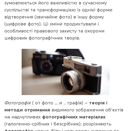
зумовлюється його важливістю в сучасному
суспільстві та трансформацією із однієї форми
відтворення (звичайне фото) в іншу форму
(цифрове фото). Ці зміни продиктували і
особливості правового захисту та охорони
цифрових фотографічних творів.
Фотографія
( от фото … и .. графія) –
теорія і
методи отримання
видимого зображення об’єктів
на надчутливих
фотографічних матеріалах
(галогенно-срібних і безсрібних); розрізняють
фотографію
чорно-білу і кольорову, художню та