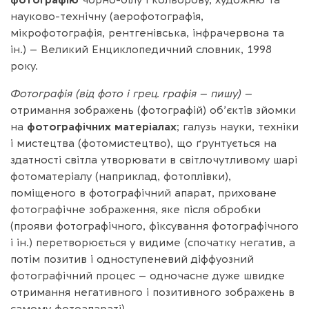
науково-технічну (аерофотографія,
мікрофотографія, рентгенівська, інфрачервона та
ін.) – Великий Енциклопедичний словник, 1998
року.
Фотографія (від фото і грец. графія – пишу) –
отримання зображень (фотографій) об’єктів зйомки
на
фотографічних матеріалах
; галузь науки, техніки
і мистецтва (фотомистецтво), що ґрунтується на
здатності світла утворювати в світлочутливому шарі
фотоматеріалу (наприклад, фотоплівки),
поміщеного в фотографічний апарат, приховане
фотографічне зображення, яке після обробки
(прояви фотографічного, фіксування фотографічного
і ін.) перетворюється у видиме (спочатку негатив, а
потім позитив і одноступеневий діффуозний
фотографічний процес – одночасне дуже швидке
отримання негативного і позитивного зображень в
самому фотоапараті).