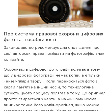
Про систему правової охорони цифрових
фото та її особливості
Законодавство рекомендує для оповіщення про
свої авторські права поміщати на фотографію знак
копірайта.
Особливість цифрової фотографії полягає в тому,
що у цифрової фотографії немає копій, а є тільки
«екземпляри твору». Коли переноситься фото з
карти пам’яті на інший носій, то технологічна
сутність цього процесу полягає в тому, що оригінал
просто стирається з карти, а на «іншому носієві»
виникає точна його копія-оригінал, якщо можна
застосувати такий термін. Хоча законодавством