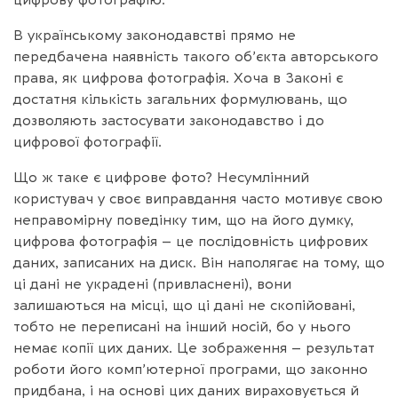
В українському законодавстві прямо не
передбачена наявність такого об’єкта авторського
права, як цифрова фотографія. Хоча в Законі є
достатня кількість загальних формулювань, що
дозволяють застосувати законодавство і до
цифрової фотографії.
Що ж таке є цифрове фото? Несумлінний
користувач у своє виправдання часто мотивує свою
неправомірну поведінку тим, що на його думку,
цифрова фотографія – це послідовність цифрових
даних, записаних на диск. Він наполягає на тому, що
ці дані не украдені (привласнені), вони
залишаються на місці, що ці дані не скопійовані,
тобто не переписані на інший носій, бо у нього
немає копії цих даних. Це зображення – результат
роботи його комп’ютерної програми, що законно
придбана, і на основі цих даних вираховується й