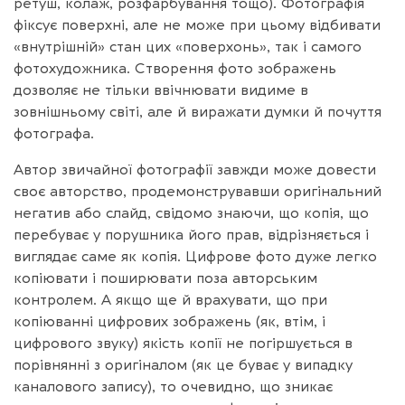
ретуш, колаж, розфарбування тощо). Фотографія
фіксує поверхні, але не може при цьому відбивати
«внутрішній» стан цих «поверхонь», так і самого
фотохудожника. Створення фото зображень
дозволяє не тільки ввічнювати видиме в
зовнішньому світі, але й виражати думки й почуття
фотографа.
Автор звичайної фотографії завжди може довести
своє авторство, продемонструвавши оригінальний
негатив або слайд, свідомо знаючи, що копія, що
перебуває у порушника його прав, відрізняється і
виглядає саме як копія. Цифрове фото дуже легко
копіювати і поширювати поза авторським
контролем. А якщо ще й врахувати, що при
копіюванні цифрових зображень (як, втім, і
цифрового звуку) якість копії не погіршується в
порівнянні з оригіналом (як це буває у випадку
каналового запису), то очевидно, що зникає