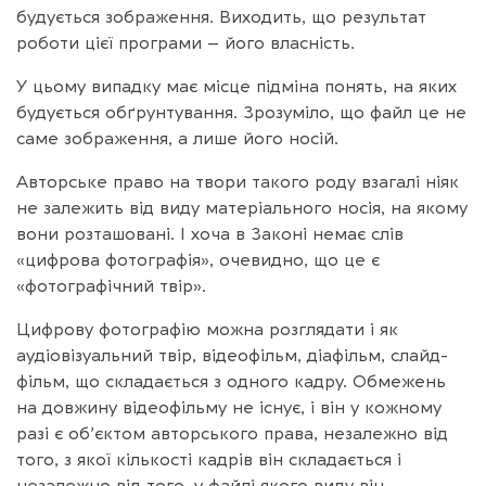
будується зображення. Виходить, що результат
роботи цієї програми – його власність.
У цьому випадку має місце підміна понять, на яких
будується обґрунтування. Зрозуміло, що файл це не
саме зображення, а лише його носій.
Авторське право на твори такого роду взагалі ніяк
не залежить від виду матеріального носія, на якому
вони розташовані. І хоча в Законі немає слів
«цифрова фотографія», очевидно, що це є
«фотографічний твір».
Цифрову фотографію можна розглядати і як
аудіовізуальний твір, відеофільм, діафільм, слайд-
фільм, що складається з одного кадру. Обмежень
на довжину відеофільму не існує, і він у кожному
разі є об’єктом авторського права, незалежно від
того, з якої кількості кадрів він складається і
незалежно від того, у файлі якого виду він