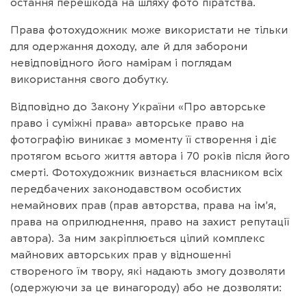
остання перешкода на шляху фото піратства.
Права фотохудожник може використати не тільки
для одержання доходу, але й для заборони
невідповідного його намірам і поглядам
використання свого добутку.
Відповідно до Закону України «Про авторське
право і суміжні права» авторське право на
фотографію виникає з моменту її створення і діє
протягом всього життя автора і 70 років після його
смерті. Фотохудожник визнається власником всіх
передбачених законодавством особистих
немайнових прав (прав авторства, права на ім’я,
права на оприлюднення, право на захист репутації
автора). За ним закріплюється цілий комплекс
майнових авторських прав у відношенні
створеного їм твору, які надають змогу дозволяти
(одержуючи за це винагороду) або не дозволяти: