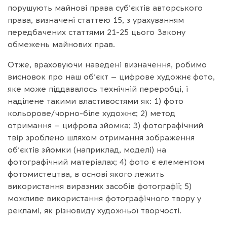
порушують майнові права суб’єктів авторського
права, визначені статтею 15, з урахуванням
передбачених статтями 21-25 цього Закону
обмежень майнових прав.
Отже, враховуючи наведені визначення, робимо
висновок про наш об’єкт – цифрове художнє фото,
яке може піддавалось технічній переробці, і
наділене такими властивостями як: 1) фото
кольорове/чорно-біле художнє; 2) метод
отримання – цифрова зйомка; 3) фотографічний
твір зроблено шляхом отримання зображення
об’єктів зйомки (наприклад, моделі) на
фотографічний матеріалах; 4) фото є елементом
фотомистецтва, в основі якого лежить
використання виразних засобів фотографії; 5)
можливе використання фотографічного твору у
рекламі, як різновиду художньої творчості.