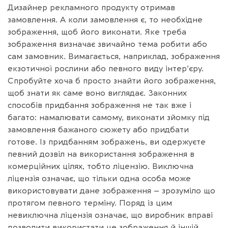
Дизайнер рекламного продукту отримав
замовлення. А коли замовлення є, то необхідне
зображення, щоб його виконати. Яке треба
зображення визначає звичайно тема робити або
сам замовник. Вимагається, наприклад, зображення
екзотичної рослини або певного виду інтер’єру.
Спробуйте хоча б просто знайти його зображення,
щоб знати як саме воно виглядає. Законних
способів придбання зображення не так вже і
багато: намалювати самому, виконати зйомку під
замовлення бажаного сюжету або придбати
готове. Із придбанням зображень, ви одержуєте
певний дозвіл на використання зображення в
комерційних цілях, тобто ліцензію. Виключна
ліцензія означає, що тільки одна особа може
використовувати дане зображення – зрозуміло що
протягом певного терміну. Поряд із цим
невиключна ліцензія означає, що виробник вправі
дозволити використати це зображення й іншій