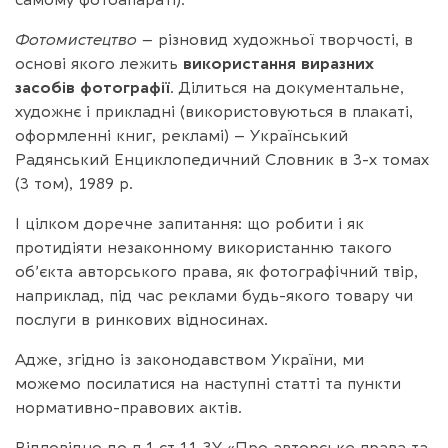
Фотомистецтво –
різновид художньої творчості, в
основі якого лежить
використання виразних
засобів фотографії
. Ділиться на документальне,
художнє і прикладні (використовуються в плакаті,
оформленні книг, рекламі) – Український
Радянський Енциклопедичний Словник в 3-х томах
(3 том), 1989 р.
І цілком доречне запитання: що робити і як
протидіяти незаконному використанню такого
об’єкта авторського права, як фотографічний твір,
наприклад, під час реклами будь-якого товару чи
послуги в ринкових відносинах.
Адже, згідно із законодавством України, ми
можемо посилатися на наступні статті та пункти
нормативно-правових актів.
Відповідно до п.1 ст.11 ЗУ «Про авторське права та