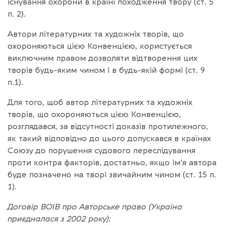
існування охорони в країні походження твору (ст. 5
п. 2).
Автори літературних та художніх творів, що
охороняються цією Конвенцією, користується
виключним правом дозволяти відтворення цих
творів будь-яким чином і в будь-якій формі (ст. 9
п.1).
Для того, щоб автор літературних та художніх
творів, що охороняються цією Конвенцією,
розглядався, за відсутності доказів протилежного,
як такий відповідно до цього допускався в країнах
Союзу до порушення судового переслідування
проти контра факторів, достатньо, якщо ім’я автора
буде позначено на творі звичайним чином (ст. 15 п.
1).
Договір ВОІВ про Авторське право (Україна
приєдналася з 2002 року):