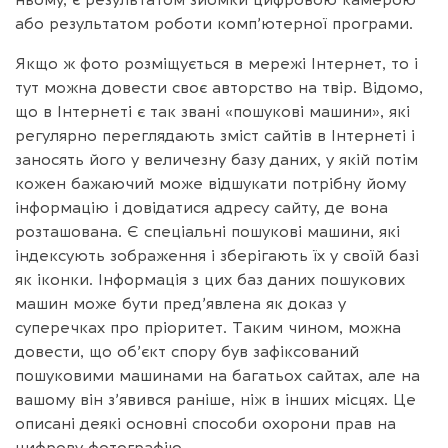
або результатом роботи комп’ютерної програми.
Якщо ж фото розміщується в мережі Інтернет, то і
тут можна довести своє авторство на твір. Відомо,
що в Інтернеті є так звані «пошукові машини», які
регулярно переглядають зміст сайтів в Інтернеті і
заносять його у величезну базу даних, у якій потім
кожен бажаючий може відшукати потрібну йому
інформацію і довідатися адресу сайту, де вона
розташована. Є спеціальні пошукові машини, які
індексують зображення і зберігають їх у своїй базі
як іконки. Інформація з цих баз даних пошукових
машин може бути пред’явлена як доказ у
суперечках про пріоритет. Таким чином, можна
довести, що об’єкт спору був зафіксований
пошуковими машинами на багатьох сайтах, але на
вашому він з’явився раніше, ніж в інших місцях. Це
описані деякі основні способи охорони прав на
цифрову фотографію.