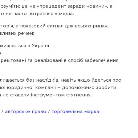
розуміти: це не «прецедент заради новини», а
о не часто потрапляє в медіа.
торія, а показовий сигнал для всього ринку.
жливих речей:
ахищається в Україні
я
рештовані та реалізовані в спосіб забезпечення
лишається без наслідків, навіть якщо йдеться про
ашої юридичної компанії – допоможемо зробити
а не ставали інструментом стягнення.
/
авторське право
/
торговельна марка