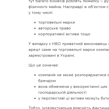
тут багато бізнесів роблять помилку – д
фізичного майна. Насправді ж об’єктом 
у тому числі:
торговельні марки
авторське право
корпоративні активи тощо
У випадку з HBO приватний виконавець 
арешт саме на торговельні марки компан
зареєстровані в Україні.
Що це означає:
компанія не може розпоряджатися 
брендом
вона обмежена у використанні цих 
господарській діяльності
у перспективі ці активи можуть бут
Тобто, інтелектуальна власність фактич