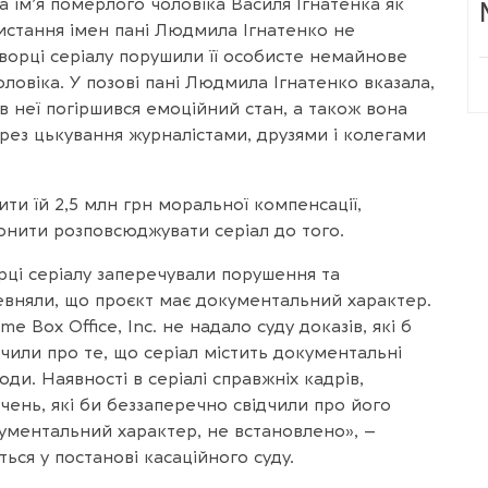
та ім’я померлого чоловіка Василя Ігнатенка як
истання імен пані Людмила Ігнатенко не
ворці серіалу порушили її особисте немайнове
чоловіка. У позові пані Людмила Ігнатенко вказала,
в неї погіршився емоційний стан, а також вона
ез цькування журналістами, друзями і колегами
ти їй 2,5 млн грн моральної компенсації,
ронити розповсюджувати серіал до того.
рці серіалу заперечували порушення та
евняли, що проєкт має документальний характер.
me Box Office, Inc. не надало суду доказів, які б
дчили про те, що серіал містить документальні
зоди. Наявності в серіалі справжніх кадрів,
дчень, які би беззаперечно свідчили про його
ументальний характер, не встановлено», –
ться у постанові касаційного суду.