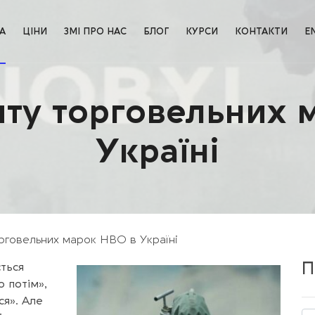
А
ЦІНИ
ЗМІ ПРО НАС
БЛОГ
КУРСИ
КОНТАКТИ
E
шту торговельних
Україні
орговельних марок HBO в Україні
П
ється
 потім»,
ся». Але