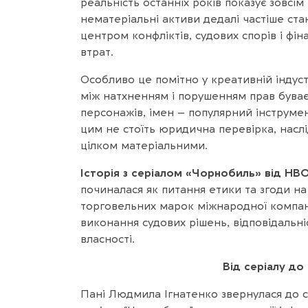
реальність останніх років показує зовсім
нематеріальні активи дедалі частіше ст
центром конфліктів, судових спорів і фін
втрат.
Особливо це помітно у креативній індуст
між натхненням і порушенням прав буває
персонажів, імен – популярний інструме
цим не стоїть юридична перевірка, насл
цілком матеріальними.
Історія з серіалом «Чорнобиль» від HBO
починалася як питання етики та згоди н
торговельних марок міжнародної компанії
виконання судових рішень, відповідальні
власності.
Від серіалу до
Пані Людмила Ігнатенко звернулася до су