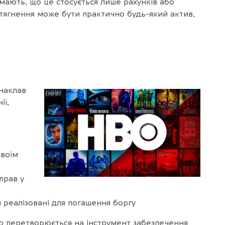
умають, що це стосується лише рахунків або
стягнення може бути практично будь-який актив,
наклав
ії,
своїм
прав у
и реалізовані для погашення боргу
но перетворюється на інструмент забезпечення