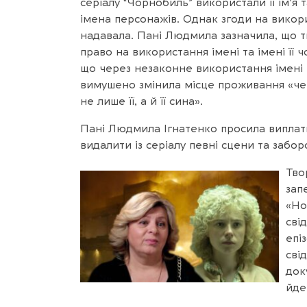
серіалу “Чорнобиль” використали її ім’я 
імена персонажів. Однак згоди на викор
надавала. Пані Людмила зазначила, що т
право на використання імені та імені її 
що через незаконне використання імені 
вимушено змінила місце проживання «чер
не лише її, а й її сина».
Пані Людмила Ігнатенко просила виплати
видалити із серіалу певні сцени та забо
Тво
зап
«Ho
сві
епі
сві
док
йде