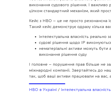
виконання судового рішення. І важливо 
цілком стандартний механізм, який прост
Кейс з HBO – це не просто резонансна іс
Такий кейс демонструє одразу кілька ва
інтелектуальна власність реально з
судові рішення щодо IP виконуютьс
нематеріальні активи можуть бути а
виконання рішення суду
І головне – порушення прав більше не за
міжнародні компанії. Звертайтесь до н
так, щоб ваші активи працювали на вас, 
HBO в Україні
/
інтелектуальна власність