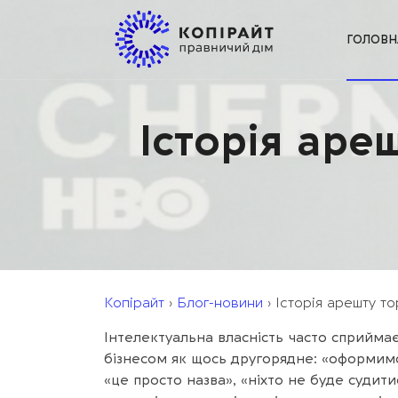
ГОЛОВН
Історія аре
Копірайт
›
Блог-новини
›
Історія арешту т
Інтелектуальна власність часто сприйма
бізнесом як щось другорядне: «оформимо
«це просто назва», «ніхто не буде судити