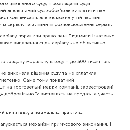
го цивільного суду, її розглядали суди
ий апеляційний суд зобов’язав виплатити пані
ої компенсації, але відмовив у тій частині
 із серіалу та зупинити розповсюдження серіалу.
і серіалу порушили право пані Людмили Ігнатенко,
вважає видалення сцен серіалу «не об’єктивно
 за завдану моральну шкоду – до 500 тисяч грн.
не виконала рішення суду та не сплатила
гнатенко. Саме тому приватний
т на торговельні марки компанії, зареєстровані
ду добровільно їх виставлять на продаж, а участь
ий виняток», а нормальна практика
запускається механізм примусового виконання. І