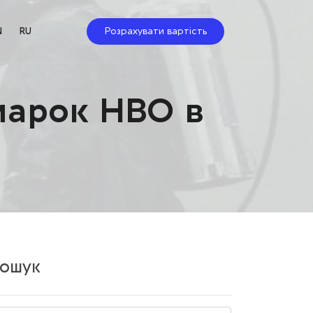
Розрахувати вартість
N
RU
 марок HBO в
ошук