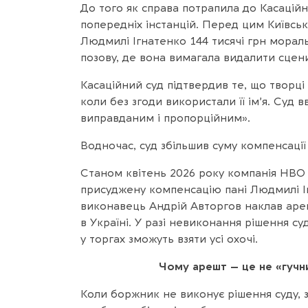
До того як справа потрапила до Касаційно
попередніх інстанцій. Перед цим Київськ
Людмилі Ігнатенко 144 тисячі грн моральн
позову, де вона вимагала видалити сцени
Касаційний суд підтвердив те, що творц
коли без згоди використали її ім’я. Суд 
виправданим і пропорційним».
Водночас, суд збільшив суму компенсації
Станом квітень 2026 року компанія HBO 
присуджену компенсацію пані Людмилі І
виконавець Андрій Авторгов наклав ареш
в Україні. У разі невиконання рішення су
у торгах зможуть взяти усі охочі.
Чому арешт – це не «гучн
Коли боржник не виконує рішення суду, 