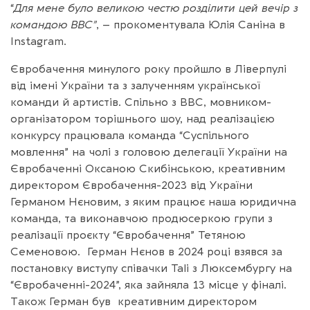
“
Для мене було великою честю розділити цей вечір з
командою BBC”
, – прокоментувала Юлія Саніна в
Instagram.
Євробачення минулого року пройшло в Ліверпулі
від імені України та з залученням української
команди й артистів. Спільно з BBC, мовником-
організатором торішнього шоу, над реалізацією
конкурсу працювала команда “Суспільного
мовлення” на чолі з головою делегації України на
Євробаченні Оксаною Скибінською, креативним
директором Євробачення-2023 від України
Германом Нєновим, з яким працює наша юридична
команда, та виконавчою продюсеркою групи з
реалізації проєкту “Євробачення” Тетяною
Семеновою. Герман Нєнов в 2024 році взявся за
постановку виступу співачки Tali з Люксембургу на
“Євробаченні-2024”, яка зайняла 13 місце у фіналі.
Також Герман був креативним директором