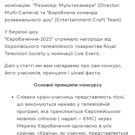
номінаціях “Режисер: Мультикамера” (Director:
Multi-Camera) та “Виробнича команда
розважального шоу” (Entertainment Craft Team).
У березні шоу
“Євробачення-2023” отримало нагороди від
Королівського телевізійного товариства Royal
Television Society у номінації Live Event.
Далі у статті ми вам нагадаємо про сам конкурс,
його учасників, принципи і цікаві факти.
Основні принципи конкурсу
Співаки країн-учасниць представляють пісні,
що виконуються наживо у телевізійній
програмі, яка транслюється Європейською
мовною спілкою ( надалі – ЄМС) через
Мережу Євробачення одночасно в усіх
країнах. «Країна», як учасник, представляється