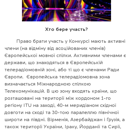
Хто бере участь?
Право брати участь у Конкурсі мають активні
члени (на відміну від асоційованих членів)
Європейської мовної спілки. Активними членами є
держави, що знаходяться в Європейській
телерадіомовній зоні, або ті що є членами Ради
Європи. Європейська телерадіомовна зона
визначається Міжнародною спілкою
Телекомунікацій. В цю зону входять країни, що
розташовані на території між кордоном 1-го
регіону ITU на заході, 40-м меридіаном східної
довготи на сході та 30-тою паралеллю північної
широти на півдні. Вірменія, Азербайджан і Грузія, а
також території України, Іраку, Йорданії та Сирії,