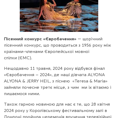
Пісенний конкурс «Євробачення»
— щорічний
пісенний конкурс, що проводиться з 1956 року між
країнами-членами Європейської мовної
спілки (ЄМС).
Нещодавно 11 травня, 2024 року відбувся фінал
«Євробачення – 2024», де наші дівчата ALYONA
ALYONA & JERRY HEIL, з піснею «Teresa & Mariа»
зайняли почесне третє місце, з чим ми їх вітаємо і
пишаємося ними.
Також гарною новиною для нас є те, що 28 квітня
2024 року у Королівському фестивальному залі в
Лондоні пройшла церемонія вручення телевізійної