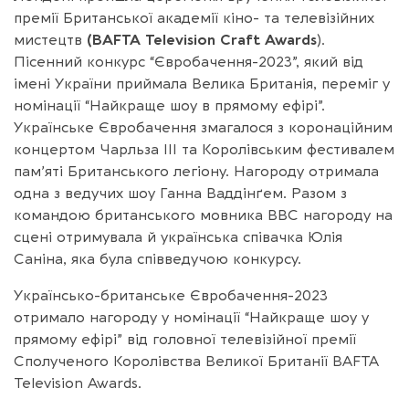
премії Британської академії кіно- та телевізійних
мистецтв
(BAFTA Television Craft Awards
).
Пісенний конкурс “Євробачення-2023”, який від
імені України приймала Велика Британія, переміг у
номінації “Найкраще шоу в прямому ефірі”.
Українське Євробачення змагалося з коронаційним
концертом Чарльза ІІІ та Королівським фестивалем
пам’яті Британського легіону. Нагороду отримала
одна з ведучих шоу Ганна Ваддінґем. Разом з
командою британського мовника BBC нагороду на
сцені отримувала й українська співачка Юлія
Саніна, яка була співведучою конкурсу.
Українсько-британське Євробачення-2023
отримало нагороду у номінації “Найкраще шоу у
прямому ефірі” від головної телевізійної премії
Сполученого Королівства Великої Британії BAFTA
Television Awards.