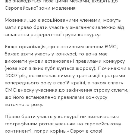
що знаходяться поза цими межами, входять до
Європейської зони мовлення.
Мовники, що є асоційованими членами, можуть
мати право брати участь у змаганнях залежно від
схвалення референтної групи конкурсу.
Якщо організація, що є активним членом ЄМС,
бажає взяти участь у конкурсі, то вона має
виконати умови встановлені правилами конкурсу
(нова копія яких публікується щороку). Починаючи з
2007 рік, це включає вимогу трансляції програми
попереднього року в своїй країні, а також сплату
ЄМС внеску учасника до закінчення строку сплати,
що його встановлено правилами конкурсу
поточного року.
Право брати участь у конкурсі не визначається
географічним розташуванням на європейському
континенті, попри корінь «Євро» в слові