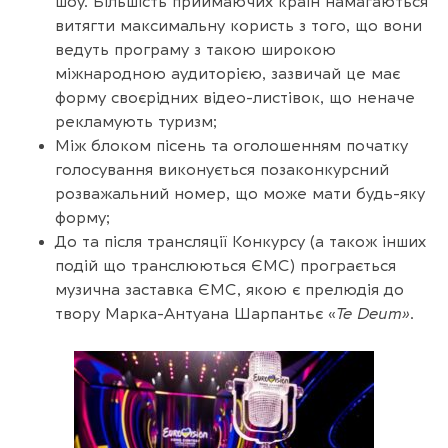
шоу. Більшість приймаючих країн намагаються
витягти максимальну користь з того, що вони
ведуть програму з такою широкою
міжнародною аудиторією, зазвичай це має
форму своєрідних відео-листівок, що неначе
рекламують туризм;
Між блоком пісень та оголошенням початку
голосування виконується позаконкурсний
розважальний номер, що може мати будь-яку
форму;
До та після трансляції Конкурсу (а також інших
подій що транслюються ЄМС) програється
музична заставка ЄМС, якою є прелюдія до
твору Марка-Антуана Шарпантьє «
Te Deum»
.