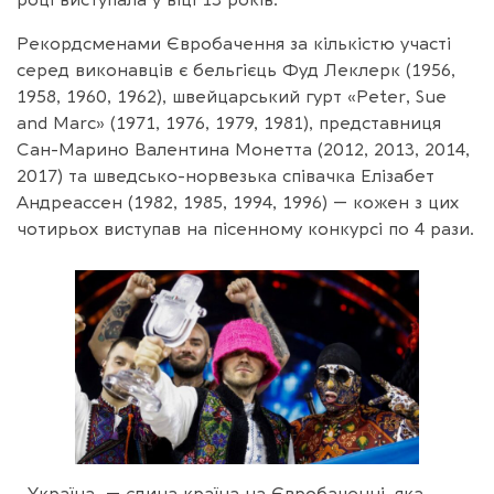
році виступала у віці 13 років.
Рекордсменами Євробачення за кількістю участі
серед виконавців є бельгієць Фуд Леклерк (1956,
1958, 1960, 1962), швейцарський гурт «Peter, Sue
and Marc» (1971, 1976, 1979, 1981), представниця
Сан-Марино Валентина Монетта (2012, 2013, 2014,
2017) та шведсько-норвезька співачка Елізабет
Андреассен (1982, 1985, 1994, 1996) — кожен з цих
чотирьох виступав на пісенному конкурсі по 4 рази.
Україна — єдина країна на Євробаченні, яка