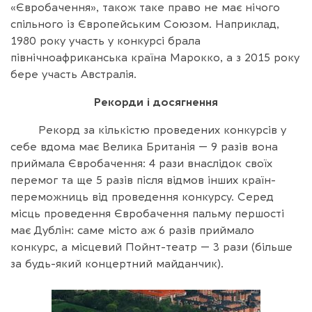
«Євробачення», також таке право не має нічого
спільного із Європейським Союзом. Наприклад,
1980 року участь у конкурсі брала
північноафриканська країна Марокко, а з 2015 року
бере участь Австралія.
Рекорди і досягнення
Рекорд за кількістю проведених конкурсів у
себе вдома має Велика Британія — 9 разів вона
приймала Євробачення: 4 рази внаслідок своїх
перемог та ще 5 разів після відмов інших країн-
переможниць від проведення конкурсу. Серед
місць проведення Євробачення пальму першості
має Дублін: саме місто аж 6 разів приймало
конкурс, а місцевий Пойнт-театр — 3 рази (більше
за будь-який концертний майданчик).