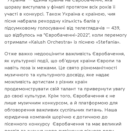
щоразу виступала у фіналі протягом всіх років її
участі в конкурсі. Також Україна є країною, чия
пісня набрала рекордну кількість балів у
підсумковому голосуванні від телеглядачів — 439,
що відбулось на “Євробаченні-2022”, коли перемогу
отримали «Kalush Orchestra» із піснею «Stefania».
Отже важко недооцінити важливість Євробачення,
як культурної події, що об’єднує країни Європи та
навіть поза їх межами. Це свято різноманітності
музичного та культурного досвіду, яке надає
можливість артистам з різних країн
продемонструвати свій талант та привернути увагу
до своєї культури. Крім того, Євробачення є не
лише музичним конкурсом, а й платформою для
обговорення важливих суспільних питань. Наша
юридична компанія щорічно є дотичною до
пісенного конкурсу Євробачення та має великий
досвід та знання щодо вирішення різного роду