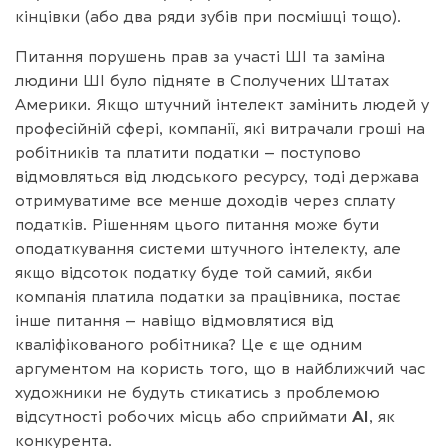
кінцівки (або два ряди зубів при посмішці тощо).
Питання порушень прав за участі ШІ та заміна
людини ШІ було підняте в Сполучених Штатах
Америки. Якщо штучний інтелект замінить людей у
професійній сфері, компанії, які витрачали гроші на
робітників та платити податки – поступово
відмовляться від людського ресурсу, тоді держава
отримуватиме все менше доходів через сплату
податків. Рішенням цього питання може бути
оподаткування системи штучного інтелекту, але
якщо відсоток податку буде той самий, якби
компанія платила податки за працівника, постає
інше питання – навіщо відмовлятися від
кваліфікованого робітника? Це є ще одним
аргументом на користь того, що в найближчий час
художники не будуть стикатись з проблемою
відсутності робочих місць або сприймати
AI
, як
конкурента.