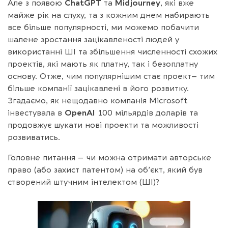
Але з появою
ChatGPT
та
Midjourney
, які вже
майже рік на слуху, та з кожним днем набирають
все більше популярності, ми можемо побачити
шалене зростання зацікавленості людей у
використанні ШІ та збільшення численності схожих
проектів, які мають як платну, так і безоплатну
основу. Отже, чим популярнішим стає проект– тим
більше компанії зацікавлені в його розвитку.
Згадаємо, як нещодавно компанія Microsoft
інвестувала в
OpenAI
100 мільярдів доларів та
продовжує шукати нові проекти та можливості
розвиватись.
Головне питання – чи можна отримати авторське
право (або захист патентом) на об’єкт, який був
створений штучним інтелектом (ШІ)?