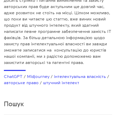
досить стрімко і питання виникнення та захисту
авторських прав буде актульним ще довгий час,
адже розвиток не стоїть на місці. Цілком можливо,
що поки ви читаєте цю статтю, вже виник новий
продукт від штучного інтелекту, який здатний
написати певне програмне забезпечення замість IT
фахівців. За більш детальною інформацією щодо
захисту прав інтелектуальної власності ви завжди
зможете записатися на консультацію до юристів
нашої компанії, ми з радістю допоможемо вам
захистити авторські та патентні права.
ChatGPT
/
Midjourney
/
інтелектуальна власність
/
авторське право
/
штучний інтелект
Пошук