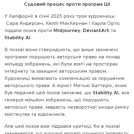
Судовий процес проти програм ШІ
У Каліфорнії в січні 2023 року троє художниць:
Сара Андерсен, Келлі МакКернан і Карла Ортіс
подали позов проти
Midjourney
,
DeviantArt
та
Stability
AI
.
В позові вони стверждують, що вище зазначені
програми порушують авторське право на понад
мільярд зображень, які були взяті на просторах
Інтернету та захищені авторським правом.
Художниці вимагають компенсацію за порушення
авторського права. А юрист Метью Баттерік, яким
був поданий цей позов зазначає, що
Stability
AI
, яка
генерує мільйон зображень, що порушують
авторські права, завдасть незворотної шкоди ринку
мистецтва та художників.
Але цей позов вже піддався критиці, бо в позові
зазначалося, що художні моделі штучного інтелекту