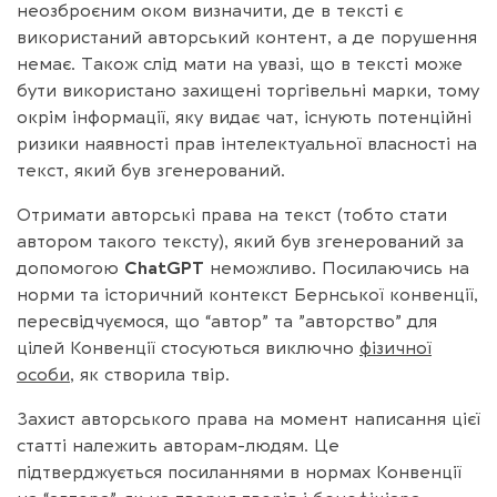
неозброєним оком визначити, де в тексті є
використаний авторський контент, а де порушення
немає. Також слід мати на увазі, що в тексті може
бути використано захищені торгівельні марки, тому
окрім інформації, яку видає чат, існують потенційні
ризики наявності прав інтелектуальної власності на
текст, який був згенерований.
Отримати авторські права на текст (тобто стати
автором такого тексту), який був згенерований за
допомогою
ChatGPT
неможливо. Посилаючись на
норми та історичний контекст Бернської конвенції,
пересвідчуємося, що “автор” та ”авторство” для
цілей Конвенції стосуються виключно
фізичної
особи
, як створила твір.
Захист авторського права на момент написання цієї
статті належить авторам-людям. Це
підтверджується посиланнями в нормах Конвенції