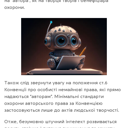
на “автора”, як на творця творів і бенефіціара
охорони.
Також слід звернути увагу на положення ст.6
Конвенції про особисті немайнові права, які прямо
надаються “авторам”. Мінімальні стандарти
охорони авторського права за Конвенцією
застосовуються лише до актів людської творчості.
Отже, безумовно штучний інтелект розвивається