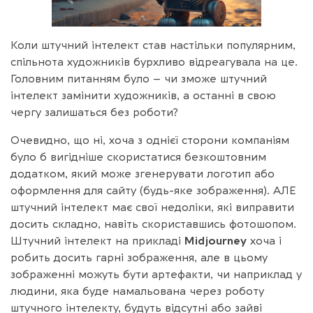
Коли штучний інтелект став настільки популярним,
спільнота художників бурхливо відреагувала на це.
Головним питанням було – чи зможе штучний
інтелект замінити художників, а останні в свою
чергу залишаться без роботи?
Очевидно, що ні, хоча з однієї сторони компаніям
було б вигідніше скористатися безкоштовним
додатком, який може згенерувати логотип або
оформлення для сайту (будь-яке зображення). АЛЕ
штучний інтелект має свої недоліки, які виправити
досить складно, навіть скориставшись фотошопом.
Штучний інтелект на прикладі
Midjourney
хоча і
робить досить гарні зображення, але в цьому
зображенні можуть бути артефакти, чи наприклад у
людини, яка буде намальована через роботу
штучного інтелекту, будуть відсутні або зайві