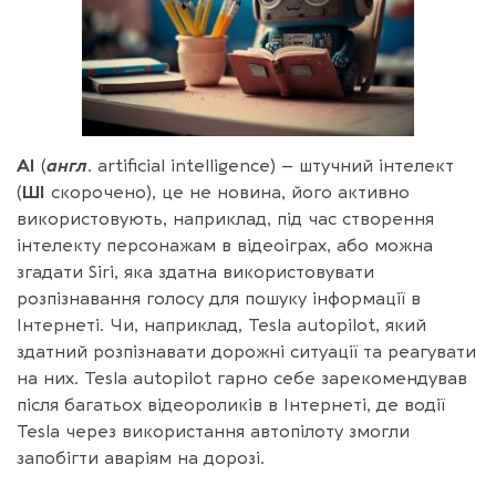
AI
(
англ
. artificial intelligence) – штучний інтелект
(
ШІ
скорочено), це не новина, його активно
використовують, наприклад, під час створення
інтелекту персонажам в відеоіграх, або можна
згадати Siri, яка здатна використовувати
розпізнавання голосу для пошуку інформації в
Інтернеті. Чи, наприклад, Tesla autopilot, який
здатний розпізнавати дорожні ситуації та реагувати
на них. Tesla autopilot гарно себе зарекомендував
після багатьох відеороликів в Інтернеті, де водії
Tesla через використання автопілоту змогли
запобігти аваріям на дорозі.