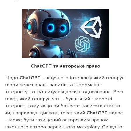
ChatGPT
та авт
о
рське право
Щодо
ChatGPT
– штучного інтелекту який генерує
твори через аналіз запитів та інформації з
Інтернету, то тут ситуація досить однозначна. Весь
текст, який генерує чат – був взятий з мережі
Інтернет, тому якщо ви бажаєте написати статтю
чи, наприклад, диплом, текст який
ChatGPT
видає
– може бути захищений авторським правом
законного автора первинного матеріалу. Складно